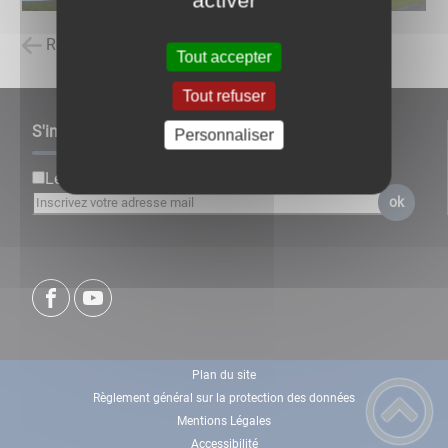
activer
Retour à la liste des carnets d'adresses
Tout accepter
Tout refuser
S'inscrire à notre newsletter
Personnaliser
Lettre d'information par défaut
ok
Plan du site
Règlement général sur la protection des données
Mentions Légales
Accessibilité