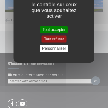
le contrôle sur ceux
que vous souhaitez
activer
Retour à la liste des carnets d'adresses
Tout accepter
Tout refuser
www.atelier-chauvot.com
Personnaliser
S'inscrire à notre newsletter
Lettre d'information par défaut
ok